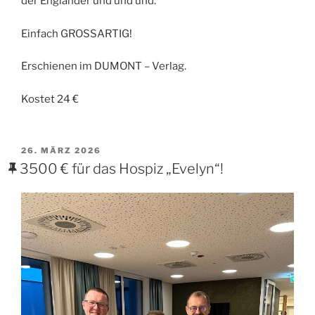
der Engländer und und und.
Einfach GROSSARTIG!
Erschienen im DUMONT – Verlag.
Kostet 24 €
VERÖFFENTLICHT
26. MÄRZ 2026
AM
3500 € für das Hospiz „Evelyn“!