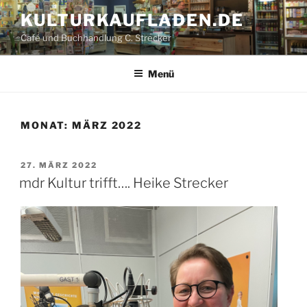
Zum
KULTUR­KAUFLADEN.DE
Inhalt
Café und Buchhandlung C. Strecker
springen
Menü
MONAT:
MÄRZ 2022
VERÖFFENTLICHT
27. MÄRZ 2022
AM
mdr Kultur trifft…. Heike Strecker