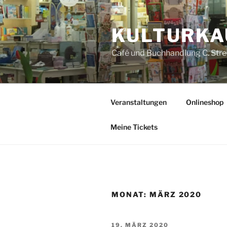
Zum
Inhalt
KULTUR­K
springen
Café und Buchhandlung C. Str
Veranstaltungen
Onlineshop
Meine Tickets
MONAT:
MÄRZ 2020
VERÖFFENTLICHT
19. MÄRZ 2020