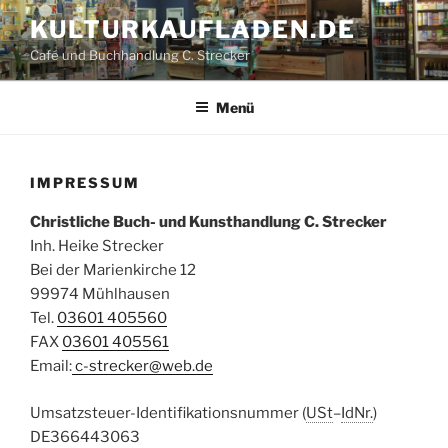
Zum
KULTUR­KAUFLADEN.DE
Inhalt
Café und Buchhandlung C. Strecker
springen
Menü
IMPRESSUM
Christliche Buch- und Kunsthandlung C. Strecker
Inh. Heike Strecker
Bei der Marienkirche 12
99974 Mühlhausen
Tel.
03601 405560
FAX
03601 405561
Email:
c-strecker@web.de
Umsatzsteuer-Identifikationsnummer (
USt
–
IdNr.
)
DE366443063