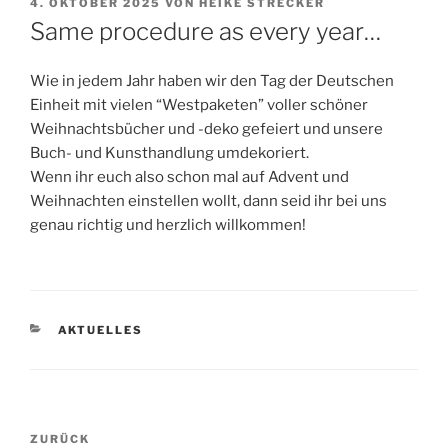
VERÖFFENTLICHT
4. OKTOBER 2025
VON
HEIKE STRECKER
AM
Same procedure as every year…
Wie in jedem Jahr haben wir den Tag der Deutschen
Einheit mit vielen “Westpaketen” voller schöner
Weihnachtsbücher und -deko gefeiert und unsere
Buch- und Kunsthandlung umdekoriert.
Wenn ihr euch also schon mal auf Advent und
Weihnachten einstellen wollt, dann seid ihr bei uns
genau richtig und herzlich willkommen!
KATEGORIEN
AKTUELLES
Beitragsnavigation
Vorheriger
ZURÜCK