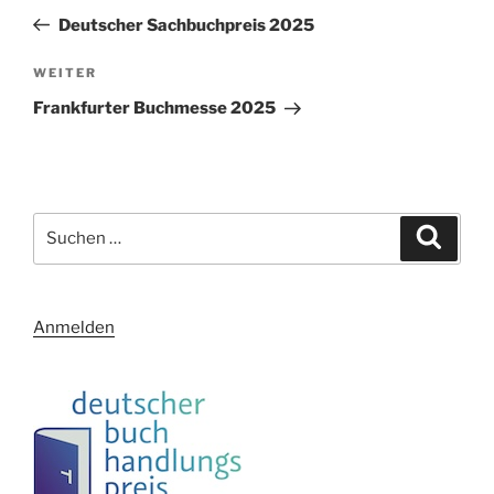
Beitrag
Deutscher Sachbuchpreis 2025
Nächster
WEITER
Beitrag
Frankfurter Buchmesse 2025
Suchen
Suche
nach:
Anmelden