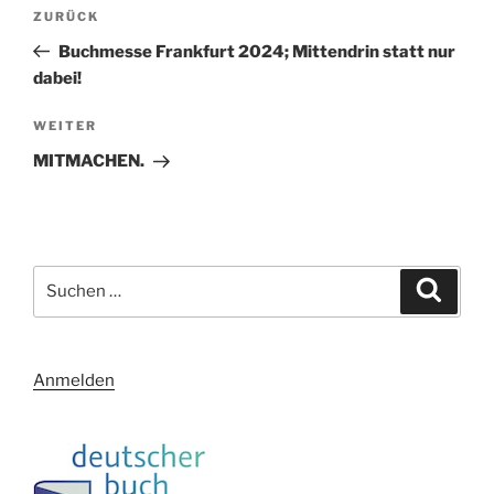
Beitragsnavigation
Vorheriger
ZURÜCK
Beitrag
Buchmesse Frankfurt 2024; Mittendrin statt nur
dabei!
Nächster
WEITER
Beitrag
MITMACHEN.
Suchen
Suche
nach:
Anmelden