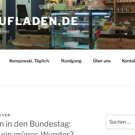
AUFLADEN.DE
ecker
Kempowski. Täglich.
Rundgang
Über uns
Konta
EYER
Suchen
 in den Bundestag:
nach:
 ein grünes Wunder?