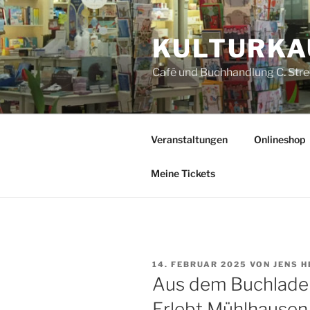
Zum
Inhalt
KULTUR­K
springen
Café und Buchhandlung C. Str
Veranstaltungen
Onlineshop
Meine Tickets
VERÖFFENTLICHT
14. FEBRUAR 2025
VON
JENS H
AM
Aus dem Buchladen
Erlebt Mühlhausen