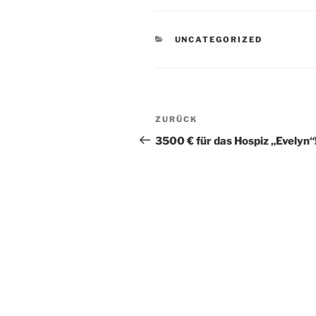
KATEGORIEN
UNCATEGORIZED
Beitragsnavigation
Vorheriger
ZURÜCK
Beitrag
3500 € für das Hospiz „Evelyn“