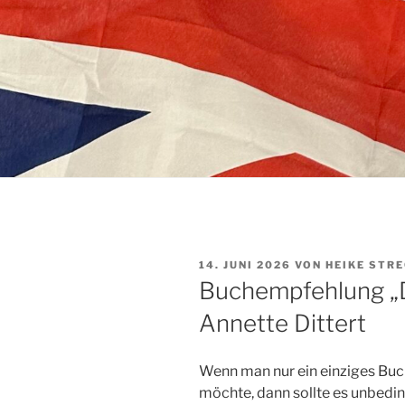
VERÖFFENTLICHT
14. JUNI 2026
VON
HEIKE STR
AM
Buchempfehlung „D
Annette Dittert
Wenn man nur ein einziges Buc
möchte, dann sollte es unbeding