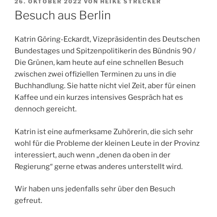
VERÖFFENTLICHT
26. OKTOBER 2022
VON
HEIKE STRECKER
AM
Besuch aus Berlin
Katrin Göring-Eckardt, Vizepräsidentin des Deutschen
Bundestages und Spitzenpolitikerin des Bündnis 90 /
Die Grünen, kam heute auf eine schnellen Besuch
zwischen zwei offiziellen Terminen zu uns in die
Buchhandlung. Sie hatte nicht viel Zeit, aber für einen
Kaffee und ein kurzes intensives Gespräch hat es
dennoch gereicht.
Katrin ist eine aufmerksame Zuhörerin, die sich sehr
wohl für die Probleme der kleinen Leute in der Provinz
interessiert, auch wenn „denen da oben in der
Regierung“ gerne etwas anderes unterstellt wird.
Wir haben uns jedenfalls sehr über den Besuch
gefreut.