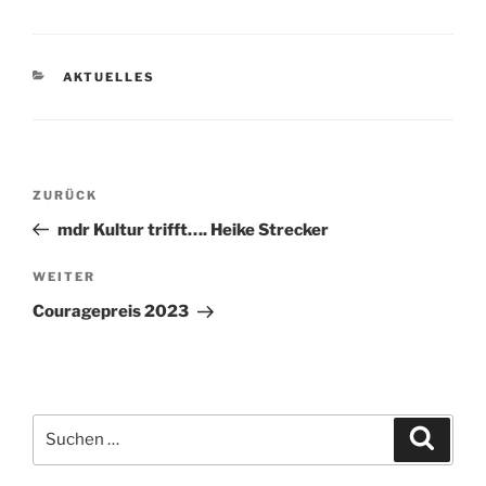
KATEGORIEN
AKTUELLES
Beitragsnavigation
Vorheriger
ZURÜCK
Beitrag
mdr Kultur trifft…. Heike Strecker
Nächster
WEITER
Beitrag
Couragepreis 2023
Suchen
Suche
nach: