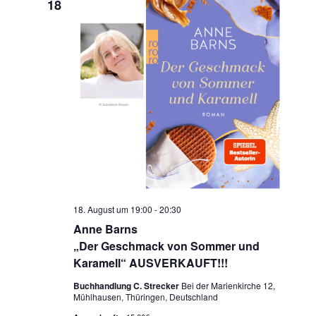
18
n
s
m
s
t
w
t
a
ä
a
h
l
l
l
t
e
u
t
n
n
u
.
g
n
A
g
n
e
s
n
i
18. August um 19:00
-
20:30
S
c
Anne Barns
u
„Der Geschmack von Sommer und
h
Karamell“ AUSVERKAUFT!!!
t
c
e
h
Buchhandlung C. Strecker
Bei der Marienkirche 12,
Mühlhausen, Thüringen, Deutschland
n
e
-