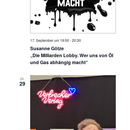
i
g
a
t
i
17. September um 19:00
-
20:30
o
Susanne Götze
n
„Die Milliarden Lobby. Wer uns von Öl
und Gas abhängig macht“
DI.
29