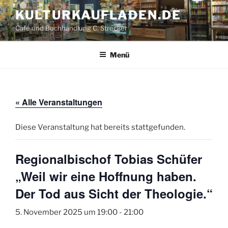
Zum
KULTUR­KAUFLADEN.DE
Inhalt
Café und Buchhandlung C. Strecker
springen
Menü
« Alle Veranstaltungen
Diese Veranstaltung hat bereits stattgefunden.
Regionalbischof Tobias Schüfer
„Weil wir eine Hoffnung haben.
Der Tod aus Sicht der Theologie.“
5. November 2025 um 19:00
-
21:00